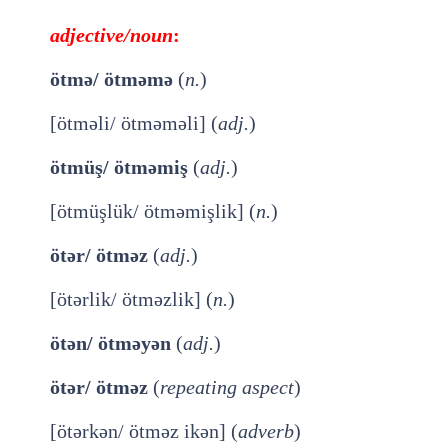
adjective/noun
:
ötmə/ ötməmə
(
n.
)
[ötməli/ ötməməli] (
adj.
)
ötmüş/ ötməmiş
(
adj.
)
[ötmüşlük/ ötməmişlik] (
n.
)
ötər/ ötməz
(
adj.
)
[ötərlik/ ötməzlik] (
n.
)
ötən/ ötməyən
(
adj.
)
ötər/ ötməz
(
repeating aspect
)
[ötərkən/ ötməz ikən] (
adverb
)