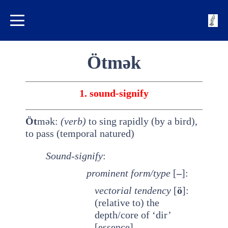
Ötmək
1. sound-signify
Öt
mək:
(verb)
to sing rapidly (by a bird),
to pass (temporal natured)
Sound-signify
:
prominent
form/type
[
–
]:
vectorial tendency
[
ö
]:
(relative to) the
depth/core of ‘dir’
[essence]