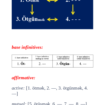
base
infinitives
:
affirmative:
active
:
[1. ötmək, 2. —, 3. ötgünmək, 4.
—]
mutual
:
[5. ötüşmək, 6. —, 7. —, 8. —]