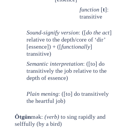
function
[
t
]:
transitive
Sound-signify version
: ([
do the act
]
relative to the depth/core of ‘dir’
[essence]) + ([
functionally
]
transitive)
Semantic interpretation
: ([to] do
transitively the job relative to the
depth of essence)
Plain mening
: ([to] do transitively
the heartful job)
Ötgün
mək:
(verb)
to sing rapidly and
selffully (by a bird)