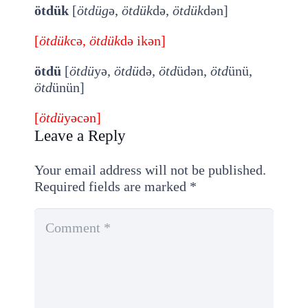
ötdük
[
ötdüg
ə,
ötdük
də,
ötdük
dən]
[
ötdük
cə,
ötdük
də ikən]
ötdü
[
ötdü
yə,
ötdü
də,
ötd
üdən,
ötd
ünü,
ötd
ünün]
[
ötdü
yəcən]
Leave a Reply
Your email address will not be published.
Required fields are marked
*