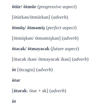
ötür/ ötmür
(
progressive aspect
)
[ötürkən/ötmürkən] (
adverb
)
ötmüş/ ötməmiş
(
perfect aspect
)
[ötmüşkən/ ötməmişkən] (
adverb
)
ötəcək/ ötməyəcək
(
future aspect
)
[ötəcək ikən/ ötməyəcək ikən] (
adverb
)
öt
[ötcəgin] (
adverb
)
ötər
[
ötərək
: ötər + ək] (
adverb
)
öt