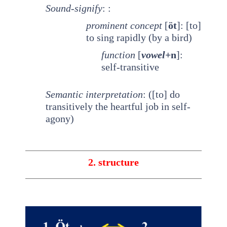
Sound-signify
: :
prominent
concept
[
öt
]: [to]
to sing rapidly (by a bird)
function
[
vowel
+n
]:
self-transitive
Semantic interpretation
: ([to] do
transitively the heartful job in self-
agony)
2. structure