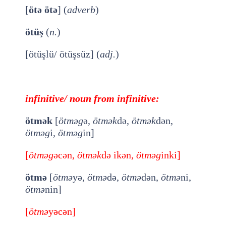
[
ötə ötə
] (
adverb
)
ötüş
(
n.
)
[ötüşlü/ ötüşsüz] (
adj.
)
infinitive/ noun from infinitive:
ötmək
[
ötməg
ə,
ötmək
də,
ötmək
dən,
ötməg
i,
ötməg
in]
[
ötməg
əcən,
ötmək
də ikən,
ötməg
inki]
ötmə
[
ötmə
yə,
ötmə
də,
ötmə
dən,
ötmə
ni,
ötmə
nin]
[
ötmə
yəcən]